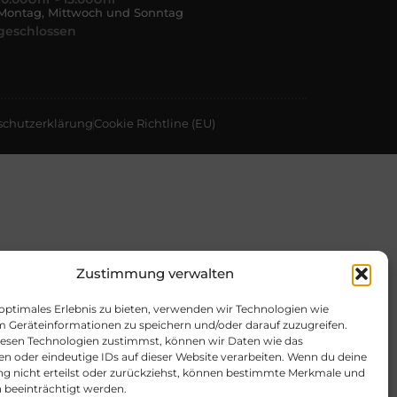
Montag, Mittwoch und Sonntag
geschlossen
schutzerklärung
Cookie Richtline (EU)
Zustimmung verwalten
 optimales Erlebnis zu bieten, verwenden wir Technologien wie
m Geräteinformationen zu speichern und/oder darauf zuzugreifen.
esen Technologien zustimmst, können wir Daten wie das
en oder eindeutige IDs auf dieser Website verarbeiten. Wenn du deine
 nicht erteilst oder zurückziehst, können bestimmte Merkmale und
 beeinträchtigt werden.