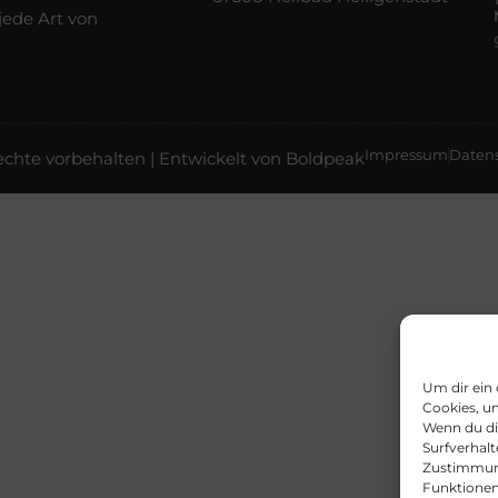
jede Art von
Impressum
Daten
chte vorbehalten | Entwickelt von
Boldpeak
Um dir ein
Cookies, u
Wenn du di
Surfverhalt
Zustimmung
Funktionen