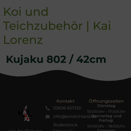
Koi und
Teichzubehör | Kai
Lorenz
Kujaku 802 / 42cm
Kontakt
Öffnungszeiten
Dienstag
03606 601330
10:00Uhr - 17:00Uhr
Donnertag und
info@koiteichland.de
Freitag:
Rodenstock
10:00Uhr - 18:00Uhr
Samstag: