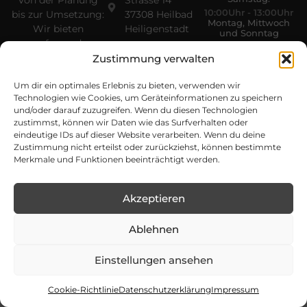
Von der Planung
Strasse 14
10:00Uhr - 13:00Uhr
bis zur Umsetzung:
37308 Heilbad
Montag, Mittwoch
Wir bieten
Heiligenstadt
und Sonntag
umfassende
geschlossen
Dienstleistungen
Zustimmung verwalten
im Landschaftsbau
Um dir ein optimales Erlebnis zu bieten, verwenden wir
sowie den Handel
Technologien wie Cookies, um Geräteinformationen zu speichern
mit Koi – perfekt
und/oder darauf zuzugreifen. Wenn du diesen Technologien
abgestimmt auf
zustimmst, können wir Daten wie das Surfverhalten oder
jede Art von
eindeutige IDs auf dieser Website verarbeiten. Wenn du deine
Außenfläche.
Zustimmung nicht erteilst oder zurückziehst, können bestimmte
Merkmale und Funktionen beeinträchtigt werden.
Akzeptieren
Ablehnen
Copyright © 2026 Gebrüder Baumann | Alle Rechte
vorbehalten | Entwickelt von
Boldpeak
Einstellungen ansehen
Impressum
Datenschutzerklärung
Cookie Richtline (EU)
Cookie-Richtlinie
Datenschutzerklärung
Impressum