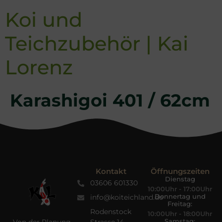
Koi und
Teichzubehör | Kai
Lorenz
Karashigoi 401 / 62cm
Kontakt
Öffnungszeiten
Dienstag
03606 601330
10:00Uhr - 17:00Uhr
Donnertag und
info@koiteichland.de
Freitag:
Rodenstock
10:00Uhr - 18:00Uhr
Samstag: