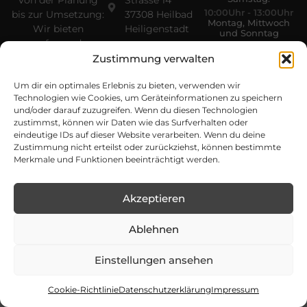
Von der Planung
Strasse 14
10:00Uhr - 13:00Uhr
bis zur Umsetzung:
37308 Heilbad
Montag, Mittwoch
Wir bieten
Heiligenstadt
und Sonntag
umfassende
geschlossen
Dienstleistungen
Zustimmung verwalten
im Landschaftsbau
Um dir ein optimales Erlebnis zu bieten, verwenden wir
sowie den Handel
Technologien wie Cookies, um Geräteinformationen zu speichern
mit Koi – perfekt
und/oder darauf zuzugreifen. Wenn du diesen Technologien
abgestimmt auf
zustimmst, können wir Daten wie das Surfverhalten oder
jede Art von
eindeutige IDs auf dieser Website verarbeiten. Wenn du deine
Außenfläche.
Zustimmung nicht erteilst oder zurückziehst, können bestimmte
Merkmale und Funktionen beeinträchtigt werden.
Akzeptieren
Ablehnen
Copyright © 2026 Gebrüder Baumann | Alle Rechte
vorbehalten | Entwickelt von
Boldpeak
Einstellungen ansehen
Impressum
Datenschutzerklärung
Cookie Richtline (EU)
Cookie-Richtlinie
Datenschutzerklärung
Impressum