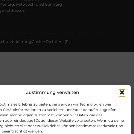
Montag, Mittwoch und Sonntag
geschlossen
schutzerklärung
Cookie Richtline (EU)
Zustimmung verwalten
 optimales Erlebnis zu bieten, verwenden wir Technologien wie
m Geräteinformationen zu speichern und/oder darauf zuzugreifen.
esen Technologien zustimmst, können wir Daten wie das
en oder eindeutige IDs auf dieser Website verarbeiten. Wenn du deine
 nicht erteilst oder zurückziehst, können bestimmte Merkmale und
 beeinträchtigt werden.