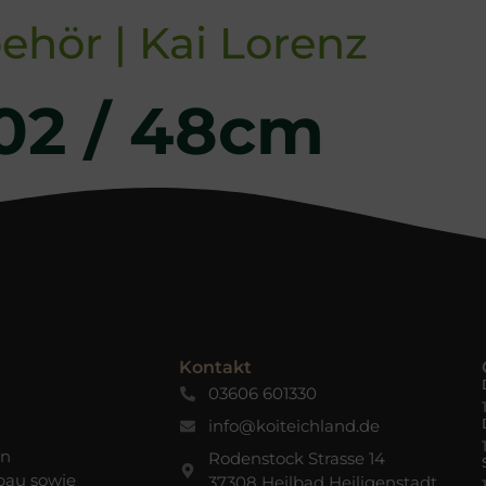
ehör | Kai Lorenz
402 / 48cm
Kontakt
03606 601330
info@koiteichland.de
en
Rodenstock Strasse 14
bau sowie
37308 Heilbad Heiligenstadt