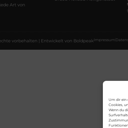
jede Art von
Impressum
Daten
chte vorbehalten | Entwickelt von
Boldpeak
Um dir ein
Cookies, u
Wenn du di
Surfverhalt
Zustimmung
Funktionen