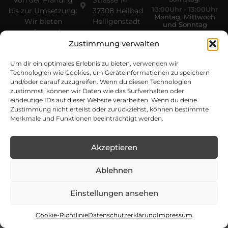
Von der Planung
Strasse 14
10:00Uhr - 13:00Uhr
bis zur Umsetzung:
37308 Heilbad
Montag, Mittwoch
Wir bieten
Heiligenstadt
und Sonntag
umfassende
geschlossen
Dienstleistungen
Zustimmung verwalten
im Landschaftsbau
Um dir ein optimales Erlebnis zu bieten, verwenden wir
sowie den Handel
Technologien wie Cookies, um Geräteinformationen zu speichern
mit Koi – perfekt
und/oder darauf zuzugreifen. Wenn du diesen Technologien
abgestimmt auf
zustimmst, können wir Daten wie das Surfverhalten oder
jede Art von
eindeutige IDs auf dieser Website verarbeiten. Wenn du deine
Außenfläche.
Zustimmung nicht erteilst oder zurückziehst, können bestimmte
Merkmale und Funktionen beeinträchtigt werden.
Akzeptieren
Ablehnen
Copyright © 2026 Gebrüder Baumann | Alle Rechte
vorbehalten | Entwickelt von
Boldpeak
Einstellungen ansehen
Impressum
Datenschutzerklärung
Cookie Richtline (EU)
Cookie-Richtlinie
Datenschutzerklärung
Impressum