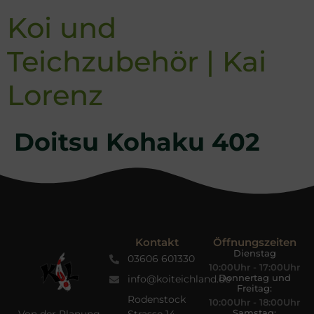
Koi und
Teichzubehör | Kai
Lorenz
Doitsu Kohaku 402
Kontakt
Öffnungszeiten
Dienstag
03606 601330
10:00Uhr - 17:00Uhr
Donnertag und
info@koiteichland.de
Freitag:
Rodenstock
10:00Uhr - 18:00Uhr
Samstag: