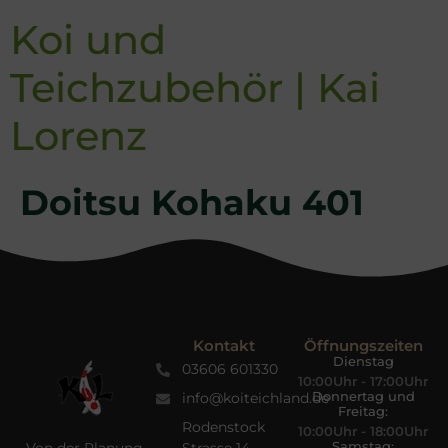
Koi und
Teichzubehör | Kai
Lorenz
Doitsu Kohaku 401
Kontakt
Öffnungszeiten
Dienstag
03606 601330
10:00Uhr - 17:00Uhr
Donnertag und
info@koiteichland.de
Freitag:
Rodenstock
10:00Uhr - 18:00Uhr
Samstag: