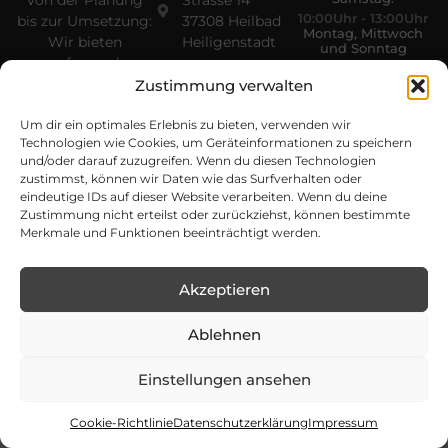
Von der Planung
Strasse 14
10:00Uhr - 13:00Uhr
bis zur Umsetzung:
37308 Heilbad
Montag, Mittwoch
Wir bieten
Heiligenstadt
und Sonntag
umfassende
geschlossen
Dienstleistungen
Zustimmung verwalten
im Landschaftsbau
Um dir ein optimales Erlebnis zu bieten, verwenden wir
sowie den Handel
Technologien wie Cookies, um Geräteinformationen zu speichern
mit Koi – perfekt
und/oder darauf zuzugreifen. Wenn du diesen Technologien
abgestimmt auf
zustimmst, können wir Daten wie das Surfverhalten oder
jede Art von
eindeutige IDs auf dieser Website verarbeiten. Wenn du deine
Außenfläche.
Zustimmung nicht erteilst oder zurückziehst, können bestimmte
Merkmale und Funktionen beeinträchtigt werden.
Akzeptieren
Ablehnen
Copyright © 2026 Gebrüder Baumann | Alle Rechte
vorbehalten | Entwickelt von
Boldpeak
Einstellungen ansehen
Impressum
Datenschutzerklärung
Cookie Richtline (EU)
Cookie-Richtlinie
Datenschutzerklärung
Impressum